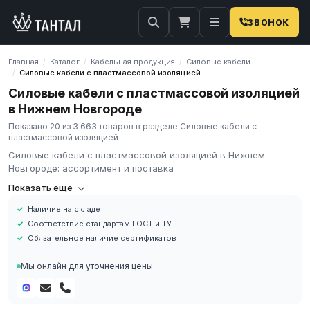
ЗВОНОК
Главная
Каталог
Кабельная продукция
Силовые кабели
/
/
/
Силовые кабели с пластмассовой изоляцией
/
Силовые кабели с пластмассовой изоляцией
в Нижнем Новгороде
Показано 20 из 3 663 товаров в разделе Силовые кабели с
пластмассовой изоляцией
Силовые кабели с пластмассовой изоляцией в Нижнем
Новгороде: ассортимент и поставка
Компания «Тантал» предлагает Силовые кабели с
Показать еще
пластмассовой изоляцией в России. Мы осуществляем
Наличие на складе
оптовые и розничные поставки металлопроката и
Соответствие стандартам ГОСТ и ТУ
промышленных материалов по всей России.
Обязательное наличие сертификатов
В нашем каталоге представлен широкий ассортимент Силовые
кабели с пластмассовой изоляцией различных марок,
Мы онлайн для уточнения цены
размеров и типов. Все изделия соответствуют требованиям
ГОСТ и ТУ, имеют сертификаты качества.
Наличие на складе в России