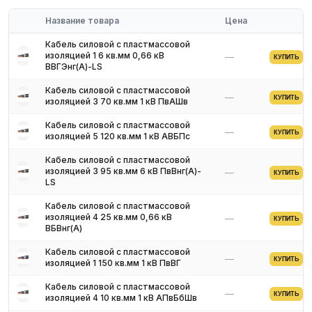
Соответствие стандартам ГОСТ и ТУ
Название товара
Цена
Обязательное наличие сертификатов
Доставка по региону
Кабель силовой с пластмассовой
изоляцией 1 6 кв.мм 0,66 кВ
—
Для получения актуальных цен и наличия на складе свяжитесь
КУПИТЬ
ВВГЭнг(A)-LS
с нашими менеджерами. Мы предложим оптимальные условия
поставки и доставки.
Кабель силовой с пластмассовой
—
КУПИТЬ
изоляцией 3 70 кв.мм 1 кВ ПвАШв
Кабель силовой с пластмассовой
—
КУПИТЬ
изоляцией 5 120 кв.мм 1 кВ АВБПс
Кабель силовой с пластмассовой
изоляцией 3 95 кв.мм 6 кВ ПвВнг(А)-
—
КУПИТЬ
LS
Кабель силовой с пластмассовой
изоляцией 4 25 кв.мм 0,66 кВ
—
КУПИТЬ
ВБВнг(A)
Кабель силовой с пластмассовой
—
КУПИТЬ
изоляцией 1 150 кв.мм 1 кВ ПвВГ
Кабель силовой с пластмассовой
—
КУПИТЬ
изоляцией 4 10 кв.мм 1 кВ АПвБбШв