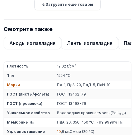
Загрузить ещё товары
Смотрите также
Аноды из палладия
Ленты из палладия
Палл
Плотность
12,02 г/см³
Тпл
1554 °C
Марки
Пд-1, ПдА-20, ПдД-5, ПдИ-10
ГОСТ (листы/фольга)
ГОСТ 13462-79
ГОСТ (проволока)
ГОСТ 13498-79
Уникальное свойство
Водородная проницаемость (PdH₀.₆₇)
Мембраны H₂
ПдА-20, 350–450 °C, > 99,9999% H₂
Уд. сопротивление
10
,8 мкОм·см (20 °C)