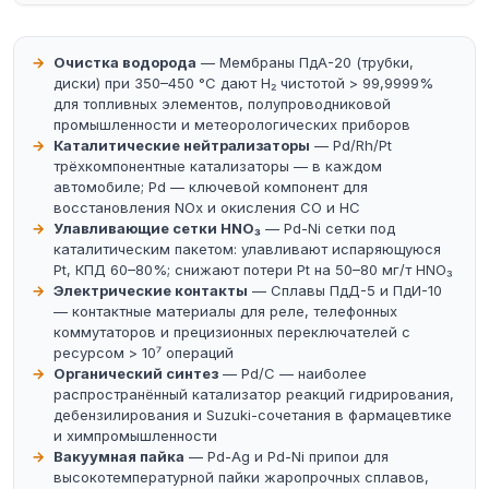
Очистка водорода
— Мембраны ПдА-20 (трубки,
диски) при 350–450 °C дают H₂ чистотой > 99,9999%
для топливных элементов, полупроводниковой
промышленности и метеорологических приборов
Каталитические нейтрализаторы
— Pd/Rh/Pt
трёхкомпонентные катализаторы — в каждом
автомобиле; Pd — ключевой компонент для
восстановления NOx и окисления CO и HC
Улавливающие сетки HNO₃
— Pd-Ni сетки под
каталитическим пакетом: улавливают испаряющуюся
Pt, КПД 60–80%; снижают потери Pt на 50–80 мг/т HNO₃
Электрические контакты
— Сплавы ПдД-5 и ПдИ-10
— контактные материалы для реле, телефонных
коммутаторов и прецизионных переключателей с
ресурсом > 10⁷ операций
Органический синтез
— Pd/C — наиболее
распространённый катализатор реакций гидрирования,
дебензилирования и Suzuki-сочетания в фармацевтике
и химпромышленности
Вакуумная пайка
— Pd-Ag и Pd-Ni припои для
высокотемпературной пайки жаропрочных сплавов,