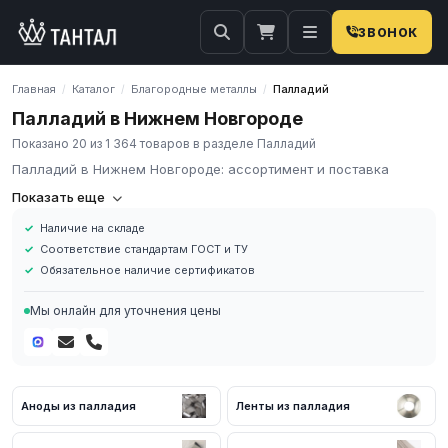
ЗВОНОК
Главная
Каталог
Благородные металлы
Палладий
/
/
/
Палладий в Нижнем Новгороде
Показано 20 из 1 364 товаров в разделе Палладий
Палладий в Нижнем Новгороде: ассортимент и поставка
Палладий (Pd) — благородный металл с плотностью 12,02 г/см³
Показать еще
и температурой плавления 1554 °C. Наиболее лёгкий из
Наличие на складе
металлов платиновой группы, обладает уникальной водородной
Соответствие стандартам ГОСТ и ТУ
проницаемостью, высокой каталитической активностью и
Обязательное наличие сертификатов
стойкостью к коррозии в большинстве агрессивных сред.
Основные марки: Пд-1 (99,9% Pd), ПдА-5 (Pd-Ag), ПдА-20 (Pd-
Мы онлайн для уточнения цены
Ag), ПдД-5 (Pd-Cu), ПдИ-10 (Pd-Ir). Прокат производится по
ГОСТ 13462-79 (листы, полосы, фольга) и ГОСТ 13498-79
(проволока). На каждую партию предоставляется сертификат с
химическим анализом и механическими характеристиками.
Аноды из палладия
Ленты из палладия