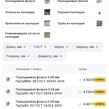
Палладиевая фольга
Палладиевые припои
Полосы из палладия
Порошок палладия
Проволоки из палладия
Трубы из палладия
Улавливающие сетки из
палладия
Длина, мм
ГОСТ
Марка
Ширина, мм
Толщина, мм
Диаметр, мм
Название товара
Цена
Палладиевая фольга 0.09 мм
4 323 876 ₽
от
КУПИТЬ
ПдСрМ60-36 ГОСТ 24353-2014
Палладиевая фольга 0.09 мм
4 724 088 ₽
от
КУПИТЬ
ПдСр60-40 ГОСТ 24353-2014
Палладиевая фольга 0.09 мм
4 421 707 ₽
от
КУПИТЬ
ПдСр80-20 ГОСТ 24353-2014