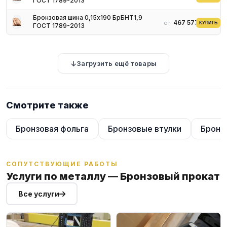
ГОСТ 1789-2013
Бронзовая шина 0,15х190 БрБНТ1,9
467 577 ₽
от
КУПИТЬ
ГОСТ 1789-2013
Загрузить ещё товары
Смотрите также
Бронзовая фольга
Бронзовые втулки
Бронз
СОПУТСТВУЮЩИЕ РАБОТЫ
Услуги по металлу — Бронзовый прокат
Все услуги