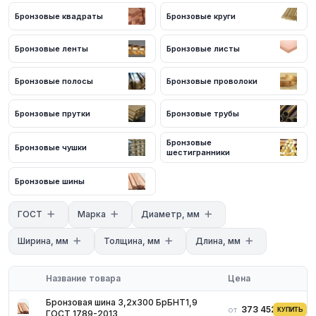
Для получения актуальных цен и наличия на складе свяжитесь
Бронзовые квадраты
Бронзовые круги
с нашими менеджерами. Мы предложим оптимальные условия
поставки и доставки.
Бронзовые ленты
Бронзовые листы
Бронзовые полосы
Бронзовые проволоки
Бронзовые прутки
Бронзовые трубы
Бронзовые
Бронзовые чушки
шестигранники
Бронзовые шины
ГОСТ
Марка
Диаметр, мм
Ширина, мм
Толщина, мм
Длина, мм
Название товара
Цена
Бронзовая шина 3,2х300 БрБНТ1,9
373 452 ₽
от
КУПИТЬ
ГОСТ 1789-2013