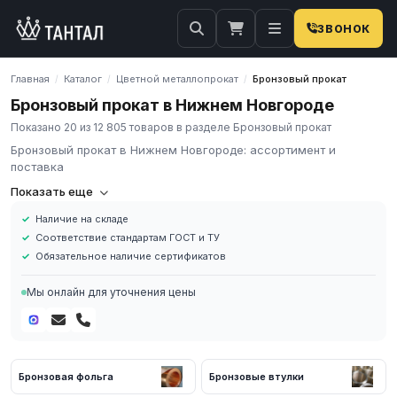
ЗВОНОК
Главная
Каталог
Цветной металлопрокат
Бронзовый прокат
/
/
/
Бронзовый прокат в Нижнем Новгороде
Показано 20 из 12 805 товаров в разделе Бронзовый прокат
Бронзовый прокат в Нижнем Новгороде: ассортимент и
поставка
Компания «Тантал» предлагает Бронзовый прокат в России. Мы
Показать еще
осуществляем оптовые и розничные поставки металлопроката
Наличие на складе
и промышленных материалов по всей России.
Соответствие стандартам ГОСТ и ТУ
В нашем каталоге представлен широкий ассортимент
Обязательное наличие сертификатов
Бронзовый прокат различных марок, размеров и типов. Все
изделия соответствуют требованиям ГОСТ и ТУ, имеют
Мы онлайн для уточнения цены
сертификаты качества.
Наличие на складе в России
Соответствие стандартам ГОСТ и ТУ
Обязательное наличие сертификатов
Бронзовая фольга
Бронзовые втулки
Доставка по региону