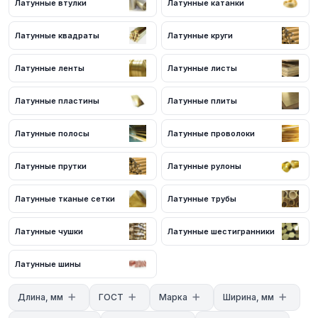
Латунные втулки
Латунные катанки
с нашими менеджерами. Мы предложим оптимальные условия
поставки и доставки.
Латунные квадраты
Латунные круги
Латунные ленты
Латунные листы
Латунные пластины
Латунные плиты
Латунные полосы
Латунные проволоки
Латунные прутки
Латунные рулоны
Латунные тканые сетки
Латунные трубы
Латунные чушки
Латунные шестигранники
Латунные шины
Длина, мм
ГОСТ
Марка
Ширина, мм