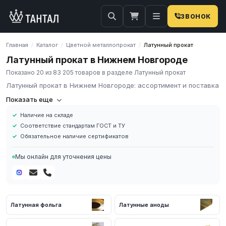
ЗВОНОК
Главная
Каталог
Цветной металлопрокат
Латунный прокат
/
/
/
Латунный прокат в Нижнем Новгороде
Показано 20 из 83 205 товаров в разделе Латунный прокат
Латунный прокат в Нижнем Новгороде: ассортимент и поставка
Компания «Тантал» предлагает Латунный прокат в России. Мы
Показать еще
осуществляем оптовые и розничные поставки металлопроката
Наличие на складе
и промышленных материалов по всей России.
Соответствие стандартам ГОСТ и ТУ
В нашем каталоге представлен широкий ассортимент Латунный
Обязательное наличие сертификатов
прокат различных марок, размеров и типов. Все изделия
соответствуют требованиям ГОСТ и ТУ, имеют сертификаты
Мы онлайн для уточнения цены
качества.
Наличие на складе в России
Соответствие стандартам ГОСТ и ТУ
Обязательное наличие сертификатов
Латунная фольга
Латунные аноды
Доставка по региону
Для получения актуальных цен и наличия на складе свяжитесь