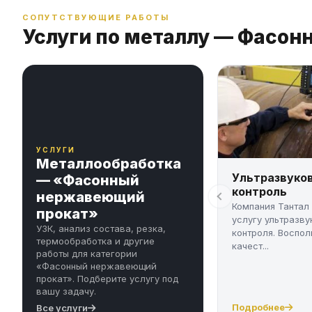
СОПУТСТВУЮЩИЕ РАБОТЫ
Услуги по металлу — Фасо
УСЛУГИ
Металлообработка
Ультразвуко
— «Фасонный
контроль
нержавеющий
Компания Тантал
прокат»
услугу ультразву
УЗК, анализ состава, резка,
контроля. Воспол
термообработка и другие
качест...
работы для категории
«Фасонный нержавеющий
прокат». Подберите услугу под
вашу задачу.
Подробнее
Все услуги