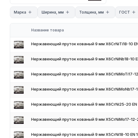
Виды и марки
Марка
Ширина, мм
Толщина, мм
ГОСТ
- Пруток (круг): Стандарт сечения ГОСТ 2590-2006, 5949-2018
- Уголок: Стандарт сечения ГОСТ 8509-93, 8510-86, Ходовые м
окантовка
Название товара
- Двутавр: Стандарт сечения ГОСТ 8239-89, Ходовые марки 08
- Швеллер: Стандарт сечения ГОСТ 8240-97, Ходовые марки 
Нержавеющий пруток кованый 9 мм X6CrNiTi18-10 E
- Тавр: Стандарт сечения сварной/гнутый, Ходовые марки 12Х
Технические характеристики
Нержавеющий пруток кованый 9 мм X6CrNiNb18-10 E
- **Стандарт марок:** ГОСТ 5632-2014, ГОСТ 5949-2018
- **Сортамент:** ГОСТ 8509-93 (уголок равнополочный), Г
Нержавеющий пруток кованый 9 мм X6CrNiMoTi17-12
89 (двутавр), ГОСТ 2590-2006 (пруток г/к)
- **Способ изготовления:** горячекатаный (пруток), гнутый
- **Контроль:** геометрия, толщина, сварной шов, сертифи
Нержавеющий пруток кованый 9 мм X6CrNiMoNb17-12
Область применения
Нержавеющий пруток кованый 9 мм X6CrNi25-20 EN
- Несущие каркасы и металлоконструкции в коррозионных с
- Пищевое, фармацевтическое, химическое оборудование (
- Ограждения, перила, окантовка, мебель (уголки **AISI 30
Нержавеющий пруток кованый 9 мм X5CrNiMo17-12-2
- Детали машин, валы, крепёж из прутка (**12Х18Н10Т**, 
Сортамент и подкатегории
Нержавеющий пруток кованый 9 мм X5CrNi18-10 EN 