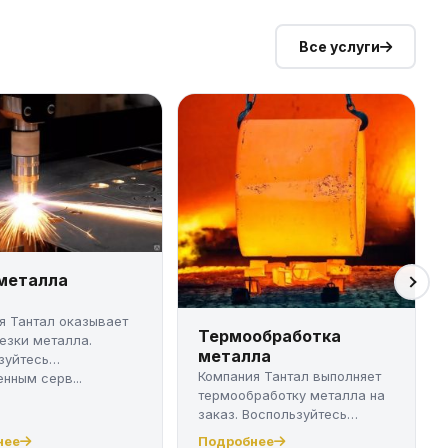
Все услуги
 металла
я Тантал оказывает
Термообработка
резки металла.
металла
зуйтесь
Компания Тантал выполняет
нным серв...
термообработку металла на
заказ. Воспользуйтесь
качест...
нее
Подробнее