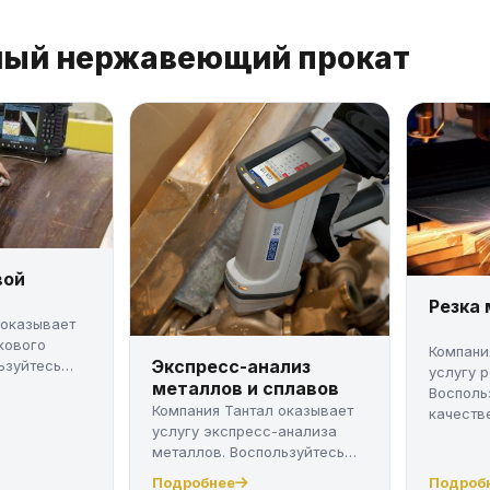
нный нержавеющий прокат
вой
Резка
 оказывает
кового
Компани
Экспресс-анализ
ьзуйтесь
услугу 
металлов и сплавов
Восполь
Компания Тантал оказывает
качестве
услугу экспресс-анализа
металлов. Воспользуйтесь
качес...
Подробнее
Подроб