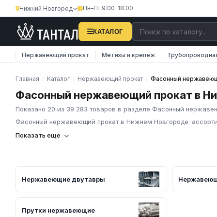
Пн–Пт 9:00–18:00
Нижний Новгород
КАТАЛОГ
Нержавеющий прокат
Метизы и крепеж
Трубопроводна
Главная
Каталог
Нержавеющий прокат
Фасонный нержавеющ
/
/
/
Фасонный нержавеющий прокат в Н
Показано 20 из 39 283 товаров в разделе Фасонный нержаве
Фасонный нержавеющий прокат в Нижнем Новгороде: ассорти
Фасонный нержавеющий прокат в России: ассортимент и п
Показать еще
**Фасонный нержавеющий прокат** — длинномерные профили с
двутавры, швеллеры и тавры. Применяется в несущих констру
гигиеничных сред. Основные марки — **12Х18Н10Т**, **08Х18Н
**10Х17Н13М2Т** (**AISI 316Ti**). Профили чаще гнутые и св
Нержавеющие двутавры
Нержавеющ
5632-2014**, прутки — **ГОСТ 5949-2018**.
ГК «Тантал» поставляет полный сортамент фасонного нержавеющ
неравнополочные), двутавры, швеллеры и тавры. Более **39 0
Прутки нержавеющие
сертификат на партию, доставка по РФ.