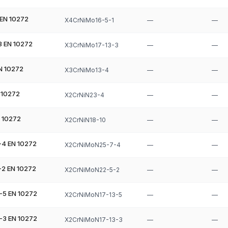
нополочные), двутавры, швеллеры, тавры.
EN 10272
X4CrNiMo16-5-1
—
—
 EN 10272
X3CrNiMo17-13-3
—
—
N 10272
X3CrNiMo13-4
—
—
 10272
X2CrNiN23-4
—
—
 10272
X2CrNiN18-10
—
—
4 EN 10272
X2CrNiMoN25-7-4
—
—
2 EN 10272
X2CrNiMoN22-5-2
—
—
5 EN 10272
X2CrNiMoN17-13-5
—
—
3 EN 10272
X2CrNiMoN17-13-3
—
—