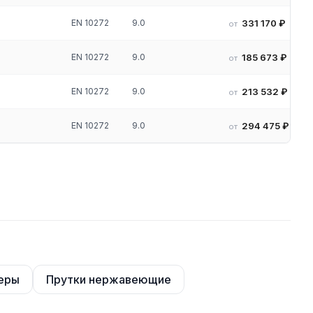
EN 10272
9.0
331 170 ₽
от
EN 10272
9.0
185 673 ₽
от
EN 10272
9.0
213 532 ₽
от
EN 10272
9.0
294 475 ₽
от
еры
Прутки нержавеющие