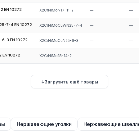
2 EN 10272
X2CrNiMoN17-11-2
—
—
5-7-4 EN 10272
X2CrNiMoCuWN25-7-4
—
—
6-3 EN 10272
X2CrNiMoCuN25-6-3
—
—
 EN 10272
X2CrNiMo18-14-2
—
—
Загрузить ещё товары
ры
Нержавеющие уголки
Нержавеющие швелл