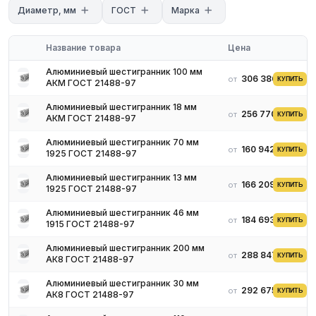
Диаметр, мм
ГОСТ
Марка
Название товара
Цена
Алюминиевый шестигранник 100 мм
306 386 ₽
от
КУПИТЬ
АКМ ГОСТ 21488-97
Алюминиевый шестигранник 18 мм
256 770 ₽
от
КУПИТЬ
АКМ ГОСТ 21488-97
Алюминиевый шестигранник 70 мм
160 942 ₽
от
КУПИТЬ
1925 ГОСТ 21488-97
Алюминиевый шестигранник 13 мм
166 209 ₽
от
КУПИТЬ
1925 ГОСТ 21488-97
Применение алюминиевых
Алюминиевый шестигранник 46 мм
шестигранников
184 693 ₽
от
КУПИТЬ
1915 ГОСТ 21488-97
За счет своих незаменимых качеств шестигранник
Алюминиевый шестигранник 200 мм
288 847 ₽
от
КУПИТЬ
АК8 ГОСТ 21488-97
используется повсеместно. Его применяют для общего,
специального назначения, а также в быту. Этот металлический
Алюминиевый шестигранник 30 мм
прут, в сечении которого расположена правильная
292 675 ₽
от
КУПИТЬ
АК8 ГОСТ 21488-97
шестигранная фигура, считается изделием с хорошим уровнем