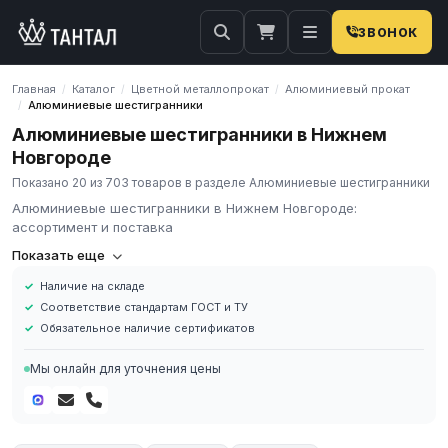
ЗВОНОК
Главная
Каталог
Цветной металлопрокат
Алюминиевый прокат
/
/
/
Алюминиевые шестигранники
/
Алюминиевые шестигранники в Нижнем
Новгороде
Показано 20 из 703 товаров в разделе Алюминиевые шестигранники
Алюминиевые шестигранники в Нижнем Новгороде:
ассортимент и поставка
Шестигранники из алюминия
Показать еще
Наличие на складе
Алюминиевые шестигранники - это цельнотянутый прокат в
Соответствие стандартам ГОСТ и ТУ
виде прутка (с шестью равными гранями, с сечением вида
Обязательное наличие сертификатов
шестиугольниковой фигуры), изготовленного по ГОСТ 21488-97
из алюминия с чистым составом либо из его сплавов.
Мы онлайн для уточнения цены