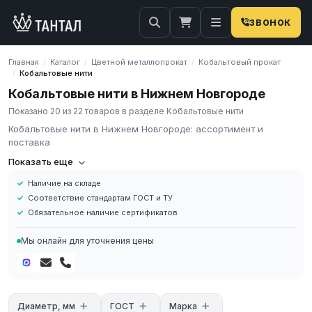
ЗВОНОК
Главная
Каталог
Цветной металлопрокат
Кобальтовый прокат
/
/
/
Кобальтовые нити
/
Кобальтовые нити в Нижнем Новгороде
Показано 20 из 22 товаров в разделе Кобальтовые нити
Кобальтовые нити в Нижнем Новгороде: ассортимент и
поставка
Кобальтовые нити — тонкая проволока из кобальта диаметром
Показать еще
0,01–0,5 мм, марки К0, К1А, К1 по ГОСТ 123-2018. Высокое
Наличие на складе
удельное электросопротивление (62–75 нОм·м),
Соответствие стандартам ГОСТ и ТУ
ферромагнитность до 1121 °C и химическая стойкость
Обязательное наличие сертификатов
определяют применение нитей в специальной электронике и
высокотемпературных нагревателях.
Мы онлайн для уточнения цены
Применяются как нити резисторов с температурным
коэффициентом сопротивления (ТКС) для точных
измерительных цепей, намоточные элементы катушек
индуктивности, нагревательные спирали для миниатюрных
печей до 800 °C, нити накала ионных источников и вторичных
Диаметр, мм
ГОСТ
Марка