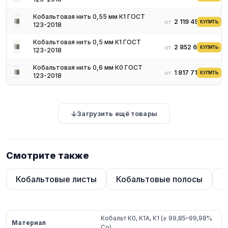
Кобальтовая нить 0,55 мм К1 ГОСТ
2 119 494 ₽
от
КУПИТЬ
123-2018
Кобальтовая нить 0,5 мм К1 ГОСТ
2 852 678 ₽
от
КУПИТЬ
123-2018
Кобальтовая нить 0,6 мм К0 ГОСТ
1 817 716 ₽
от
КУПИТЬ
123-2018
Загрузить ещё товары
Смотрите также
Кобальтовые листы
Кобальтовые полосы
К
Кобальт К0, К1А, К1 (≥ 99,85–99,98%
Материал
Co)