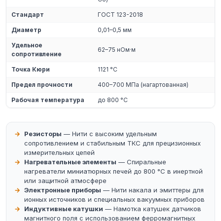
Стандарт
ГОСТ 123-2018
Диаметр
0,01–0,5 мм
Удельное
62–75 нОм·м
сопротивление
Точка Кюри
1121 °C
Предел прочности
400–700 МПа (нагартованная)
Рабочая температура
до 800 °C
Резисторы
— Нити с высоким удельным
сопротивлением и стабильным ТКС для прецизионных
измерительных цепей
Нагревательные элементы
— Спиральные
нагреватели миниатюрных печей до 800 °C в инертной
или защитной атмосфере
Электронные приборы
— Нити накала и эмиттеры для
ионных источников и специальных вакуумных приборов
Индуктивные катушки
— Намотка катушек датчиков
магнитного поля с использованием ферромагнитных