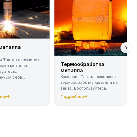
 металла
я Тантал оказывает
Термообработка
резки металла.
металла
зуйтесь
Компания Тантал выполняет
нным серв...
термообработку металла на
заказ. Воспользуйтесь
качест...
нее
Подробнее