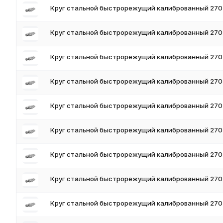
Твёрдость после термообработки: HRC 63–66
Круг стальной быстрорежущий калиброванный 270
Применение
Заготовки свёрл (диам. 6–50 мм, марка Р6М5)
Круг стальной быстрорежущий калиброванный 270
Заготовки концевых и торцевых фрез
Заготовки метчиков, развёрток, плашек
Круг стальной быстрорежущий калиброванный 270
Заготовки резцов и расточных борштанг
Кованые заготовки под специнструмент (крупные диаметры)
Круг стальной быстрорежущий калиброванный 270
Условия поставки
Наличие на складе в России
Круг стальной быстрорежущий калиброванный 270
Доставка по всей России
Резка в размер по вашим требованиям
Сертификат качества с химсоставом и твёрдостью
Круг стальной быстрорежущий калиброванный 270
Круг стальной быстрорежущий калиброванный 270
Круг стальной быстрорежущий калиброванный 270
Круг стальной быстрорежущий калиброванный 270