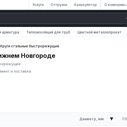
Услуги
Отгрузки
Калькулятор
О компании
я арматура
Теплоизоляция для труб
Цветной металлопрокат
Круги стальные быстрорежущие
ижнем Новгороде
строрежущие
мент и поставка
ортовой прокат круглого сечения из стали Р6М5, Р18, Р9, Р12,
, фрез, метчиков, развёрток, резцов и другого металлорежущего
ат) и ГОСТ 19265-73 (быстрорежущая сталь).
Диаметр, мм
Г