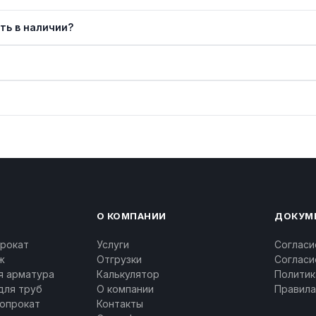
ть в наличии?
О КОМПАНИИ
ДОКУМ
рокат
Услуги
Согласи
ж
Отгрузки
Согласи
я арматура
Калькулятор
Политик
для труб
О компании
Правила
опрокат
Контакты