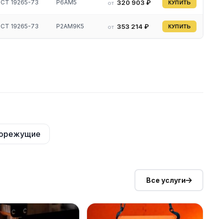
СТ 19265-73
Р6АМ5
320 903 ₽
от
КУПИТЬ
СТ 19265-73
Р2АМ9К5
353 214 ₽
от
КУПИТЬ
рорежущие
Все услуги