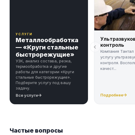
УСЛУГИ
Ультразвуко
Металлообработка
контроль
— «Круги стальные
Компания Тантал
быстрорежущие»
услугу ультразву
УЗК, анализ состава, резка,
контроля. Воспол
термообработка и другие
качест...
работы для категории «Круги
стальные быстрорежущие».
Подберите услугу под вашу
задачу.
Подробнее
Все услуги
Частые вопросы