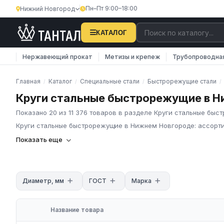
Пн–Пт 9:00–18:00
Нижний Новгород
КАТАЛОГ
Нержавеющий прокат
Метизы и крепеж
Трубопроводна
Главная
Каталог
Специальные стали
Быстрорежущие стали
/
/
/
/
Круги стальные быстрорежущие в Н
Показано 20 из 11 376 товаров в разделе Круги стальные бы
Круги стальные быстрорежущие в Нижнем Новгороде: ассорти
Круги стальные быстрорежущие в России
Показать еще
Круги из быстрорежущей стали — горячекатаный или кованый с
Р6М5К5. Служат основной заготовкой для изготовления свёрл
инструмента. Производятся по ГОСТ 2590 (горячекатаный прок
Диаметр, мм
ГОСТ
Марка
Характеристики
Стандарт: ГОСТ 2590, ГОСТ 19265-73
Марки стали: Р6М5, Р18, Р9, Р12, Р6М5К5
Название товара
Диаметры: 6–200 мм