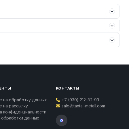
ЕНТЫ
КОНТАКТЫ
е на обработку данных
+7 (930) 212-82-93
Ваш личный менеджер
е на рассылку
sale@tantal-metall.com
Татьяна Воропаева
а конфиденциальности
Контакты
 обработки данных
Телефон:
+7 (930) 212-82-93