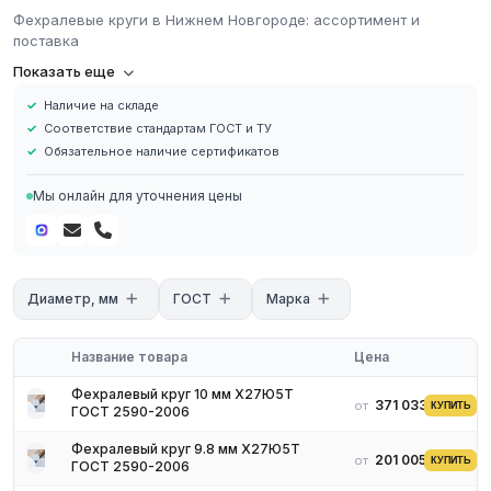
Фехралевые круги в Нижнем Новгороде: ассортимент и
поставка
Фехралевые круги
Показать еще
Наличие на складе
Фехралевый круг используется в качестве универсальной
Соответствие стандартам ГОСТ и ТУ
заготовки для полуфабрикатов, которые имеют меньший
Обязательное наличие сертификатов
размер и круглую форму. Его также называют прутком круглого
сечения. Подходит для изготовления электрических печей.
Мы онлайн для уточнения цены
Диаметр, мм
ГОСТ
Марка
Название товара
Цена
Фехралевый круг 10 мм Х27Ю5Т
371 033 ₽
от
КУПИТЬ
ГОСТ 2590-2006
Фехралевый круг 9.8 мм Х27Ю5Т
201 005 ₽
от
КУПИТЬ
ГОСТ 2590-2006