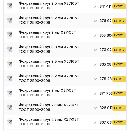
Фехралевый круг 9.5 мм Х27Ю5Т
341 411 ₽
от
КУПИТЬ
ГОСТ 2590-2006
Определение фехралевых кругов
Фехралевый круг 9.2 мм Х27Ю5Т
376 975 ₽
от
Фехралевые круги – это сплав железа, хрома и алюминия.
КУПИТЬ
ГОСТ 2590-2006
Легирование сплава производится с помощью кремния,
Фехралевый круг 9 мм Х27Ю5Т
марганца, реже – никеля. Круги из фехраля выдерживают до
355 304 ₽
от
КУПИТЬ
ГОСТ 2590-2006
1350 градусов по Цельсию. Имеют более высокую температуру
плавления и электрического сопротивления по сравнению с
Фехралевый круг 8.8 мм Х27Ю5Т
273 077 ₽
от
нихромом.
КУПИТЬ
ГОСТ 2590-2006
Прутки производятся путем прокатки. Одновременно
Фехралевый круг 8.5 мм Х27Ю5Т
выполняется нагрев заготовок. Материал может иметь два
365 983 ₽
от
КУПИТЬ
ГОСТ 2590-2006
состояния:
Фехралевый круг 8.2 мм Х27Ю5Т
мягкое – выполняется термическая обработка заготовок;
279 280 ₽
от
КУПИТЬ
ГОСТ 2590-2006
твердое.
Фехралевый круг 8 мм Х27Ю5Т
Для очистки поверхности от загрязнений проводится
371 753 ₽
от
КУПИТЬ
ГОСТ 2590-2006
травление. Требования к свойствам полуфабрикатов,
электрическое сопротивление, максимальная рабочая
Фехралевый круг 7.8 мм Х27Ю5Т
326 017 ₽
от
температура и другие характеристики установлены ГОСТ
КУПИТЬ
ГОСТ 2590-2006
12766.4-90. Круги имеют светлую поверхность, но могут
Фехралевый круг 7.5 мм Х27Ю5Т
производиться с окисленной и темной поверхностью. Фехраль
307 035 ₽
от
КУПИТЬ
ГОСТ 2590-2006
гораздо экономичнее сплавов на основе никеля и железа с