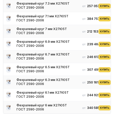
никелем.
Фехралевый круг 7.3 мм Х27Ю5Т
257 053 ₽
от
КУПИТЬ
ГОСТ 2590-2006
Разновидности и технические
Фехралевый круг 7.1 мм Х27Ю5Т
384 757 ₽
характеристики кругов из фехраля
от
КУПИТЬ
ГОСТ 2590-2006
Фехралевый круг 7 мм Х27Ю5Т
В качестве сырья используется несколько марок сырья,
212 153 ₽
от
КУПИТЬ
ГОСТ 2590-2006
включая
Х23Ю5, Х15Ю5, Х27Ю5Т, Х23Ю5Т.
Содержание
химических элементов меняется в зависимости от каждой
Фехралевый круг 6.9 мм Х27Ю5Т
239 464 ₽
от
КУПИТЬ
ГОСТ 2590-2006
марки. Уровень твердости практически не отличается от
малоуглеродистой стали. Этот показатель составляет 25
Фехралевый круг 6.7 мм Х27Ю5Т
единиц по Роквеллу.
246 613 ₽
от
КУПИТЬ
ГОСТ 2590-2006
Сплав характеризуется невысоким пределом прочности –
Фехралевый круг 6.5 мм Х27Ю5Т
порядка 735 МПа. Проволоку нагревают до температуры 300
307 499 ₽
от
КУПИТЬ
ГОСТ 2590-2006
градусов по Цельсию и наматывают в катушки. Удельная
теплоемкость составляет 0,48 кДж/кг*К при 25°С.
Фехралевый круг 6.3 мм Х27Ю5Т
250 161 ₽
от
Температурный коэффициент линейного расширения равен
КУПИТЬ
ГОСТ 2590-2006
15*10-6, град-1.
Фехралевый круг 6.1 мм Х27Ю5Т
244 929 ₽
от
КУПИТЬ
ГОСТ 2590-2006
Области применения
Фехралевый круг 6 мм Х27Ю5Т
340 585 ₽
от
КУПИТЬ
ГОСТ 2590-2006
Востребован при изготовлении элементов сопротивления,