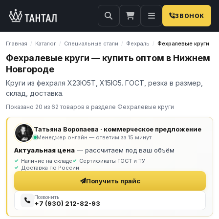
ЗВОНОК
Главная
Каталог
Специальные стали
Фехраль
Фехралевые круги
/
/
/
/
Фехралевые круги — купить оптом в Нижнем
Новгороде
Круги из фехраля Х23Ю5Т, Х15Ю5. ГОСТ, резка в размер,
склад, доставка.
Показано 20 из 62 товаров в разделе Фехралевые круги
Татьяна Воропаева · коммерческое предложение
Менеджер онлайн — ответим за 15 минут
Актуальная цена
— рассчитаем под ваш объём
Наличие на складе
Сертификаты ГОСТ и ТУ
Доставка по России
Получить прайс
Позвонить
+7 (930) 212-82-93