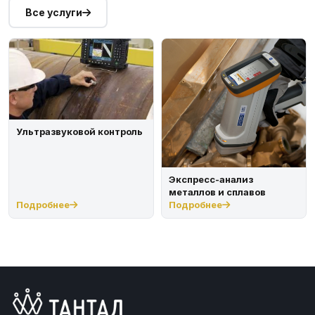
держат не на одном месте, а ведут по металлу, в итоге
Все услуги
получается необходимый разрез.
Ультразвуковой контроль
Экспресс-анализ
металлов и сплавов
Подробнее
Подробнее