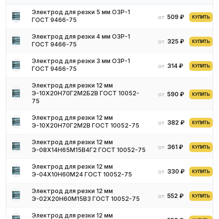
Электрод для резки 5 мм ОЗР-1
509 ₽
от
КУПИТЬ
ГОСТ 9466-75
Электрод для резки 4 мм ОЗР-1
325 ₽
от
КУПИТЬ
ГОСТ 9466-75
Электрод для резки 3 мм ОЗР-1
314 ₽
от
КУПИТЬ
ГОСТ 9466-75
Электрод для резки 12 мм
Э-10Х20Н70Г2М2Б2В ГОСТ 10052-
590 ₽
от
КУПИТЬ
75
Электрод для резки 12 мм
382 ₽
от
КУПИТЬ
Э-10Х20Н70Г2М2В ГОСТ 10052-75
Электрод для резки 12 мм
361 ₽
от
КУПИТЬ
Э-08Х14Н65М15В4Г2 ГОСТ 10052-75
Резка электродами: преимущества и
недостатки
Электрод для резки 12 мм
330 ₽
от
КУПИТЬ
Э-04Х10Н60М24 ГОСТ 10052-75
У любого способа обработки материала с помощью
Электрод для резки 12 мм
552 ₽
от
КУПИТЬ
электродов обладает собственными достоинствами и
Э-02Х20Н60М15В3 ГОСТ 10052-75
недочетами.
Электрод для резки 12 мм