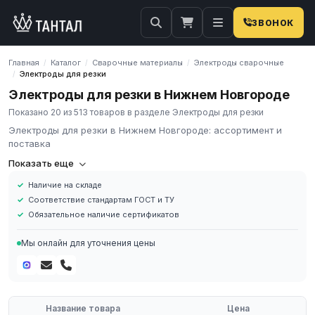
ЗВОНОК
Главная
Каталог
Сварочные материалы
Электроды сварочные
/
/
/
Электроды для резки
/
Электроды для резки в Нижнем Новгороде
Показано 20 из 513 товаров в разделе Электроды для резки
Электроды для резки в Нижнем Новгороде: ассортимент и
поставка
Электроды для резки
Показать еще
Наличие на складе
Резка представляет собой технологический процесс, цель
Соответствие стандартам ГОСТ и ТУ
которого заключается в разделении различных металлов на
Обязательное наличие сертификатов
заготовки требуемого размера и формы. Для исполнения
данной процедуры применяются ручные и автоматические
Мы онлайн для уточнения цены
приборы и оборудование. Оптимальными приборами для резки
станут электроды. Резка металла используется при монтажно-
строительных работах на объектах различного назначения.
Название товара
Цена