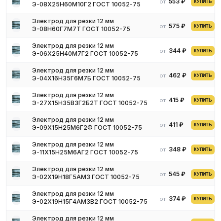
553 ₽
Достоинства резки:
от
КУПИТЬ
Э-08Х25Н60М10Г2 ГОСТ 10052-75
Комфортность и простота процесса, с ним справится даже
Электрод для резки 12 мм
начинающий специалист, не обладающий высокой
575 ₽
от
КУПИТЬ
Э-08Н60Г7М7Т ГОСТ 10052-75
квалификации;
Для исполнения не требуется никаких дополнительных
Электрод для резки 12 мм
344 ₽
от
КУПИТЬ
Э-06Х25Н40М7Г2 ГОСТ 10052-75
приспособлений;
Процесс абсолютно безопасный.
Электрод для резки 12 мм
462 ₽
от
КУПИТЬ
Э-04Х16Н35Г6М7Б ГОСТ 10052-75
Недочеты этого метода:
Скорость исполнения зависит от толщины обрабатываемого
Электрод для резки 12 мм
415 ₽
от
материала;
КУПИТЬ
Э-27Х15Н35В3Г2Б2Т ГОСТ 10052-75
При увеличении толщины скорость обработки существенно
Электрод для резки 12 мм
снижается;
411 ₽
от
КУПИТЬ
Э-09Х15Н25М6Г2Ф ГОСТ 10052-75
В некоторых случаях качество получаемого реза снижается,
он образуется с неровностями и натеками;
Электрод для резки 12 мм
348 ₽
от
КУПИТЬ
Э-11Х15Н25М6АГ2 ГОСТ 10052-75
Производительность снижается.
Электрод для резки 12 мм
Разновидности электродов
545 ₽
от
КУПИТЬ
Э-02Х19Н18Г5АМ3 ГОСТ 10052-75
Электрод для резки 12 мм
Для резки металла применяют обычные электроды с наличием
374 ₽
от
КУПИТЬ
Э-02Х19Н15Г4АМ3В2 ГОСТ 10052-75
покрытия. Для обработки металла используются следующие
виды электродов:
Электрод для резки 12 мм