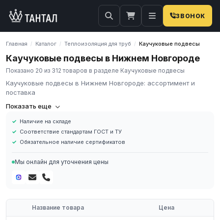
ЗВОНОК
Главная
Каталог
Теплоизоляция для труб
Каучуковые подвесы
/
/
/
Каучуковые подвесы в Нижнем Новгороде
Показано 20 из 312 товаров в разделе Каучуковые подвесы
Каучуковые подвесы в Нижнем Новгороде: ассортимент и
поставка
Каучуковые подвесы
— виброгасящие опоры для
Показать еще
трубопроводов из синтетического каучука. Поглощают
Наличие на складе
вибрацию и акустический шум, предотвращают передачу
Соответствие стандартам ГОСТ и ТУ
колебаний от трубопровода на строительные конструкции.
Обязательное наличие сертификатов
Применяются в системах вентиляции, холодоснабжения,
водоснабжения и отопления. ГК «Тантал» поставляет
Мы онлайн для уточнения цены
каучуковые подвесы для Ду 15–150 мм.
Диаметр трубы: Ду 15–150 мм
Материал: EPDM/NBR каучук
Снижение вибрации: до 80%
Название товара
Цена