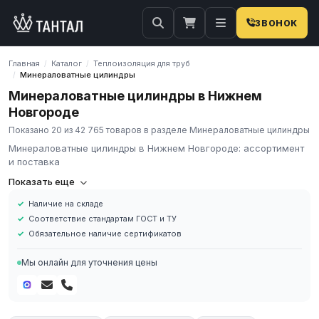
ЗВОНОК
Главная
Каталог
Теплоизоляция для труб
/
/
Минераловатные цилиндры
/
Минераловатные цилиндры в Нижнем
Новгороде
Показано 20 из 42 765 товаров в разделе Минераловатные цилиндры
Минераловатные цилиндры в Нижнем Новгороде: ассортимент
и поставка
Минераловатные цилиндры
— скорлупы из минеральной ваты
Показать еще
для тепловой изоляции трубопроводов. Состоят из половинок,
Наличие на складе
которые надеваются на трубу и фиксируются проволокой или
Соответствие стандартам ГОСТ и ТУ
стяжкой. Рабочая температура до +400°C.
Обязательное наличие сертификатов
ГК «Тантал» поставляет минераловатные цилиндры и скорлупы
для тепловых сетей, систем горячего водоснабжения,
Мы онлайн для уточнения цены
промышленных трубопроводов. Соответствуют ГОСТ 21880-
2011.
Диаметр: Ду 15–500 мм
Температура: до +400°C